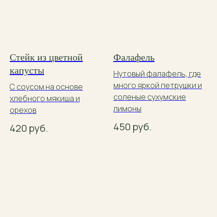
Стейк из цветной
Фалафель
капусты
Нутовый фалафель, где
много яркой петрушки и
С соусом на основе
соленые сухумские
хлебного мякиша и
лимоны
орехов
450
руб.
420
руб.