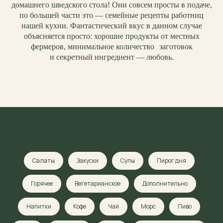
домашнего шведского стола! Они совсем просты в подаче,
по большей части это — семейные рецепты работниц
нашей кухни. Фантастический вкус в данном случае
объясняется просто: хорошие продукты от местных
фермеров, минимальное количество заготовок
и секретный ингредиент — любовь.
Салаты
Закуски
Супы
Пирог дня
Горячее
Вегетарианское
Дополнительно
Напитки
Кофе
Чай
Морс
Пиво