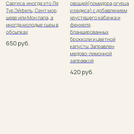
Саргиса. иногда это Ля
овощей(помидора,огурца
Тур Эйфель, Сент мор,
и редиса) с добавлением
шевр или Мон папа, а
хрустящего кабачка и
иногда молодые сыры в
фенхеля,
обсыпках
бланшированных
брокколи и цветной
650
руб.
капусты. Заправлен
медово-лимонной
заправкой
420
руб.