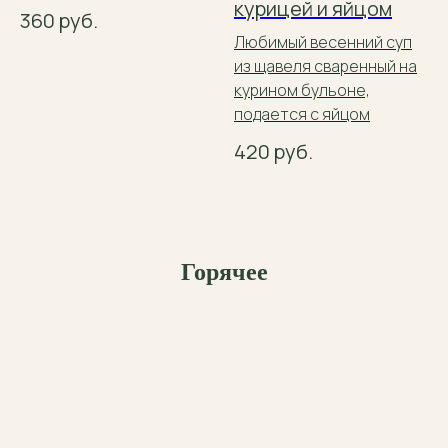
курицей и яйцом
360
руб.
Любимый весенний суп
из щавеля сваренный на
курином бульоне,
подается с яйцом
420
руб.
Горячее