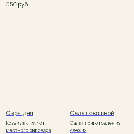
550
руб.
Сыры дня
Салат овощной
Козьи лактики от
Салат приготовлен из
местного сыровара
свежих