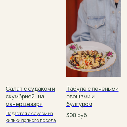
Салат с судаком и
Табуле с печеными
скумбрией на
овощами и
манер цезаря
булгуром
Подается с соусом из
390
руб.
кильки пряного посола