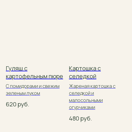
Гуляш с
Картошка с
картофельным пюре
селедкой
С помидорами и свежим
Жареная картошка с
зеленым луком
селедкой и
малосольными
620
руб.
огурчиками
480
руб.