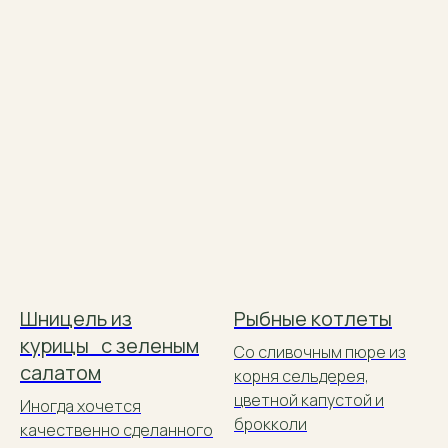
Шницель из
Рыбные котлеты
курицы с зеленым
Со сливочным пюре из
салатом
корня сельдерея,
цветной капустой и
Иногда хочется
брокколи
качественно сделанного