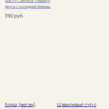
сыр от Саргиса - нашего
друга с соседней фермы.
390
руб.
Борщ (веган)
Щавелевый суп с