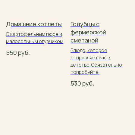
Домашние котлеты
Голубцы с
фермерской
С картофельным пюре и
сметаной
малосольным огурчиком
Блюдо, которое
550
руб.
отправляет вас в
детство. Обязательно
попробуйте.
530
руб.