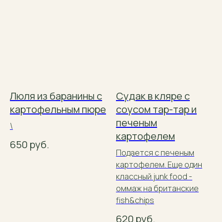
Люля из баранины с
Судак в кляре с
картофельным пюре
соусом тар-тар и
печеным
\
картофелем
650
руб.
Подается с печеным
картофелем. Еще один
классный junk food -
оммаж на британские
fish&chips
620
руб.