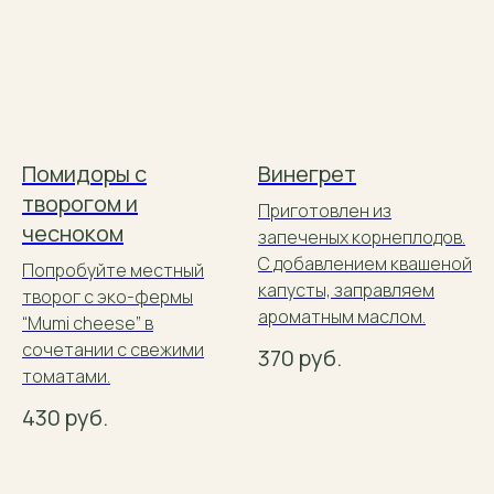
Помидоры с
Винегрет
творогом и
Приготовлен из
чесноком
запеченых корнеплодов.
С добавлением квашеной
Попробуйте местный
капусты, заправляем
творог с эко-фермы
ароматным маслом.
“Mumi cheese” в
сочетании с свежими
370
руб.
томатами.
430
руб.