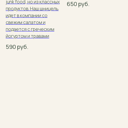
junk food, но из классных
650
руб.
продуктов. Наш шницель
идет в компании со
свежим салатом и
подается с греческим
йогуртом и травами
590
руб.