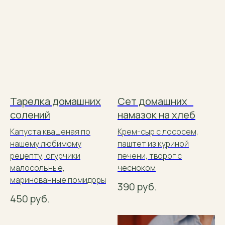
Тарелка домашних
Сет домашних
солений
намазок на хлеб
Капуста квашеная по
Крем-сыр с лососем,
нашему любимому
паштет из куриной
рецепту, огурчики
печени, творог с
малосольные,
чесноком
маринованные помидоры
390
руб.
450
руб.