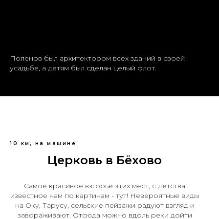
Поленов был архитектором всех зданий в своей
усадьбе, а детям был сделан целый флот.
10 км, на машине
Церковь в Бёхово
Самое красивое взгорье этих мест, с детства
известное нам по картинам - тут! Невероятные виды
на Оку, Тарусу, сельские пейзажи радуют взгляд и
завораживают. Отсюда можно вдоль реки дойти