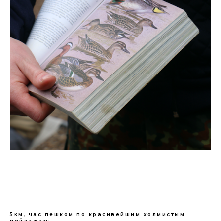
5км, час пешком по красивейшим холмистым
пейзажам: