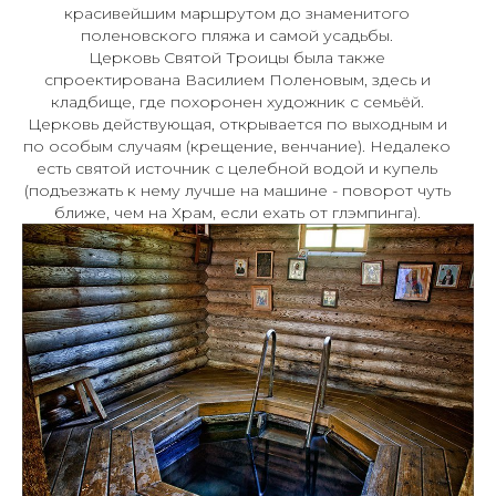
красивейшим маршрутом до знаменитого
поленовского пляжа и самой усадьбы.
Церковь Святой Троицы была также
спроектирована Василием Поленовым, здесь и
кладбище, где похоронен художник с семьёй.
Церковь действующая, открывается по выходным и
по особым случаям (крещение, венчание). Недалеко
есть святой источник с целебной водой и купель
(подъезжать к нему лучше на машине - поворот чуть
ближе, чем на Храм, если ехать от глэмпинга).