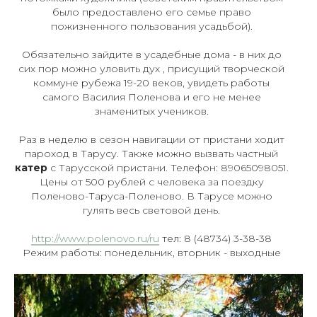
было предоставлено его семье право
пожизненного пользования усадьбой).
Обязательно зайдите в усадебные дома - в них до
сих пор можно уловить дух , присущий творческой
коммуне рубежа 19-20 веков, увидеть работы
самого Василия Поленова и его не менее
знаменитых учеников.
Раз в неделю в сезон навигации от пристани ходит
пароход в Тарусу. Также можно
вызвать частный
катер
с Тарусской пристани. Телефон: 89065098051.
Цены от 500 рублей с человека за поездку
Поленово-Таруса-Поленово. В Тарусе можно
гулять весь световой день.
http://www.polenovo.ru/ru
тел: 8 (48734) 3-38-38
Режим работы: понедельник, вторник - выходные