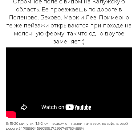
Огромное поле с видом на Калужскую
область. Ее проезжаешь по дороге в
Поленово, Бехово, Марк и Лев; Примерно
те же пейзажи открываются при походе на
молочную ферму, так что одно другое
заменяет :)
В 15-20 минутах (1.5-2 км) пешком от глэмпингa- вверх, по асфальтовой
дороге 54.79869345980996,37.286674976348884