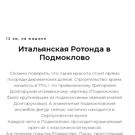
12 км, на машине
Итальянская Ротонда в
Подмоклово
Сложно поверить, что такая красота стоит прямо
посреди деревенских домов. Строительство храма
началось в 1714 г. по привезенному Григорием
Долгоруким итальянскому чертежу (Подмоклово
было крупнейшим из подмосковных имений князей
Долгоруковых). А знаменитый подмокловский
ансамбль фигур сейчас частично находится в
Серпуховском музее.
Каждое лето в Подмоклово проходит музыкальный
open-air с классической музыкой.
А в течение года (на Рождество, Пасху, престольный