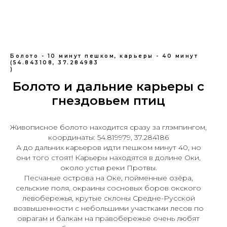
Болото - 10 минут пешком, карьеры - 40 минут
(54.843108, 37.284983
)
Болото и дальние карьеры с
гнездовьем птиц
Живописное болото находится сразу за глэмпингом,
координаты: 54.819979, 37.284186
А до дальних карьеров идти пешком минут 40, но
они того стоят! Карьеры находятся в долине Оки,
около устья реки Протвы.
Песчаные острова на Оке, пойменные озёра,
сельские поля, окраины сосновых боров окского
левобережья, крутые склоны Средне-Русской
возвышенности с небольшими участками лесов по
оврагам и балкам на правобережье очень любят