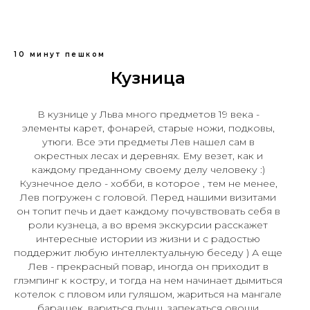
10 минут пешком
Кузница
В кузнице у Льва много предметов 19 века -
элементы карет, фонарей, старые ножи, подковы,
утюги. Все эти предметы Лев нашел сам в
окрестных лесах и деревнях. Ему везет, как и
каждому преданному своему делу человеку :)
Кузнечное дело - хобби, в которое , тем не менее,
Лев погружен с головой. Перед нашими визитами
он топит печь и дает каждому почувствовать себя в
роли кузнеца, а во время экскурсии расскажет
интересные истории из жизни и с радостью
поддержит любую интеллектуальную беседу ) А еще
Лев - прекрасный повар, иногда он приходит в
глэмпинг к костру, и тогда на нем начинает дымиться
котелок с пловом или гуляшом, жариться на мангале
барашек, вариться пунш, запекаться овощи