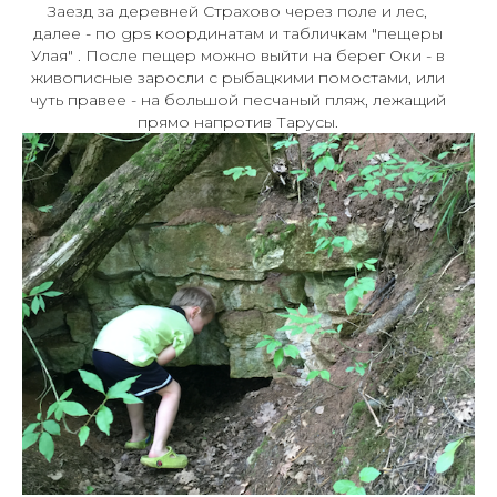
Заезд за деревней Страхово через поле и лес,
далее - по gps координатам и табличкам "пещеры
Улая" . После пещер можно выйти на берег Оки - в
живописные заросли с рыбацкими помостами, или
чуть правее - на большой песчаный пляж, лежащий
прямо напротив Тарусы.