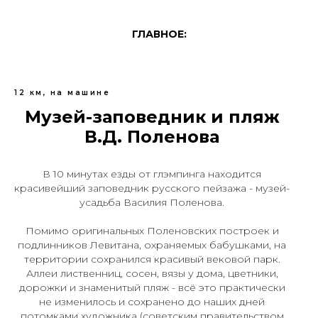
ГЛАВНОЕ:
12 км, на машине
Музей-заповедник и пляж
В.Д. Поленова
В 10 минутах езды от глэмпинга находится
красивейший заповедник русского пейзажа - музей-
усадьба Василия Поленова.
Помимо оригинальных Поленовских построек и
подлинников Левитана, охраняемых бабушками, на
территории сохранился красивый вековой парк.
Аллеи лиственниц, сосен, вязы у дома, цветники,
дорожки и знаменитый пляж - всё это практически
не изменилось и сохранено до наших дней
потомками художника (советским правительством