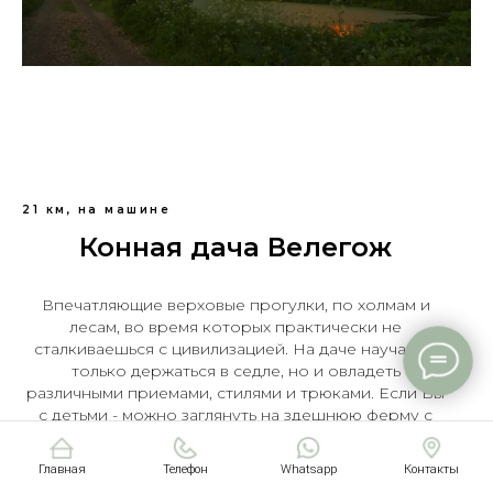
21 км, на машине
Конная дача Велегож
Впечатляющие верховые прогулки, по холмам и
лесам, во время которых практически не
сталкиваешься с цивилизацией. На даче научат не
только держаться в седле, но и овладеть
различными приемами, стилями и трюками. Если Вы
с детьми - можно заглянуть на здешнюю ферму с
сельской живностью или покататься на пони (500р).
Бронирование заранее по телефону, стоимость - от
Главная
Телефон
Whatsapp
Контакты
1500/чел.