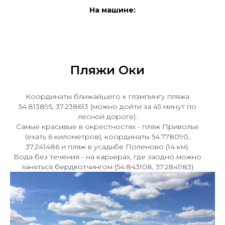
На машине:
Пляжи Оки
Координаты ближайшего к глэмпингу пляжа
54.813895, 37.238613 (можно дойти за 45 минут по
лесной дороге).
Самые красивые в окрестностях - пляж Приволье
(ехать 6 километров)
, координаты 54.778090,
37.241486 и пляж в усадьбе Поленово (14 км).
Вода без течения - на карьерах, где заодно можно
заняться бердвотчингом (54.843108, 37.284983)