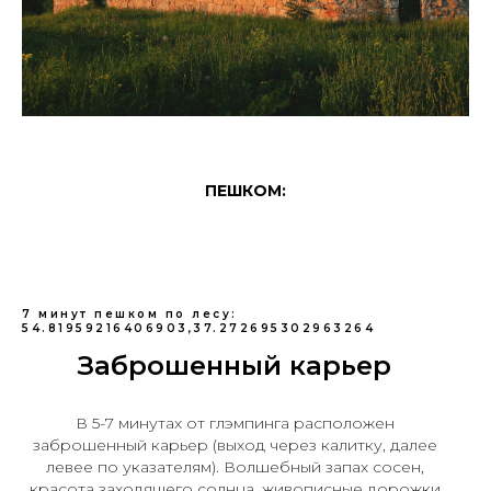
ПЕШКОМ:
7 минут пешком по лесу:
54.81959216406903,37.272695302963264
Заброшенный карьер
В 5-7 минутах от глэмпинга расположен
заброшенный карьер (выход через калитку, далее
левее по указателям). Волшебный запах сосен,
красота заходящего солнца, живописные дорожки