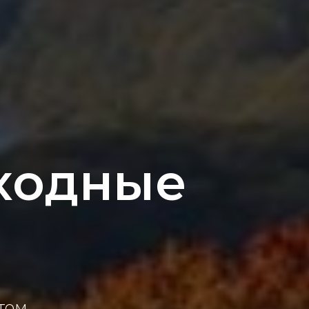
ходные
том