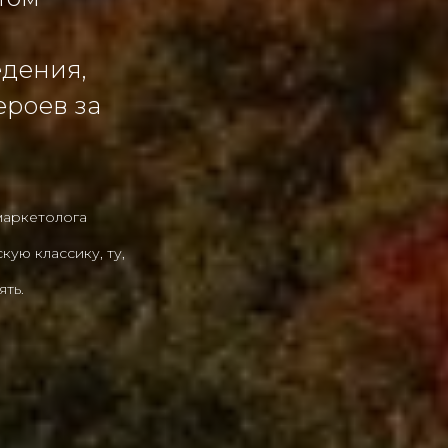
едения,
ероев за
маркетолога
ую классику, ту,
ять.