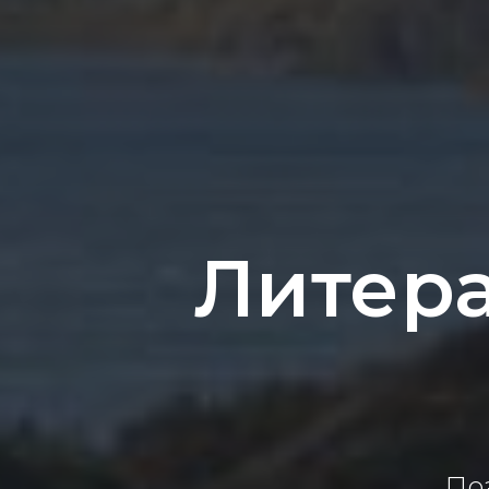
Литер
По