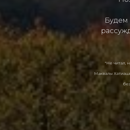
Будем 
рассужд
"Не читал,
Маквалы Хатиашв
без