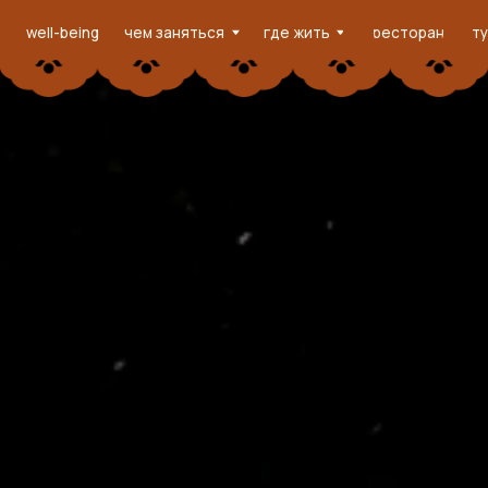
well-being
чем заняться
где жить
ресторан
туры